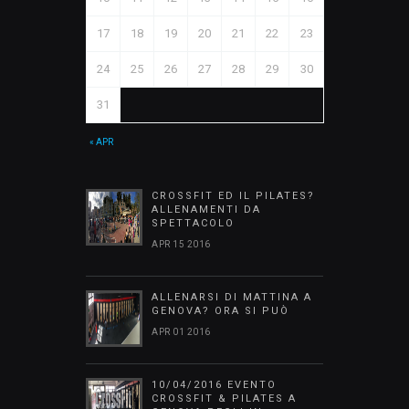
17
18
19
20
21
22
23
24
25
26
27
28
29
30
31
« APR
CROSSFIT ED IL PILATES?
ALLENAMENTI DA
SPETTACOLO
APR 15 2016
ALLENARSI DI MATTINA A
GENOVA? ORA SI PUÒ
APR 01 2016
10/04/2016 EVENTO
CROSSFIT & PILATES A