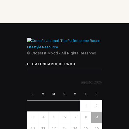
© CrossFit Mood - All Rights Reserved
IL CALENDARIO DEI WOD
agosto: 2026
L
M
M
G
V
S
D
1
2
3
4
5
6
7
8
9
10
11
12
13
14
15
16